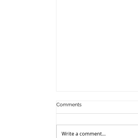
USCIS final rule on the
Comments
"public charge"
inadmissibility
美国移民局去年发布消息，要改革
有关public charge规定，使用福
Write a comment...
利后有可能无法申请绿卡，一时间