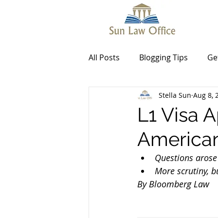
All Posts
Blogging Tips
Ge
Stella Sun
Aug 8, 
L1 Visa A
American
Questions arose 
More scrutiny, b
By Bloomberg Law