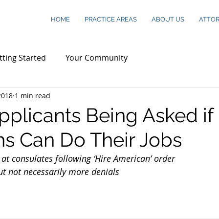
HOME
PRACTICE AREAS
ABOUT US
ATTO
tting Started
Your Community
2018
1 min read
pplicants Being Asked if
s Can Do Their Jobs
at consulates following ‘Hire American’ order
ut not necessarily more denials